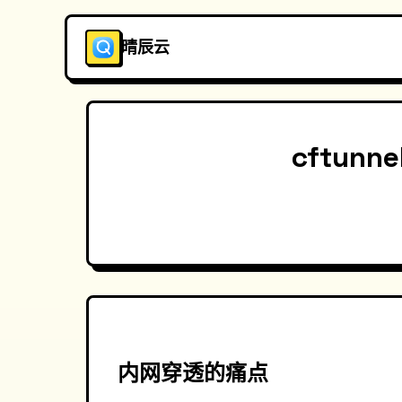
晴辰云
cftunn
内网穿透的痛点