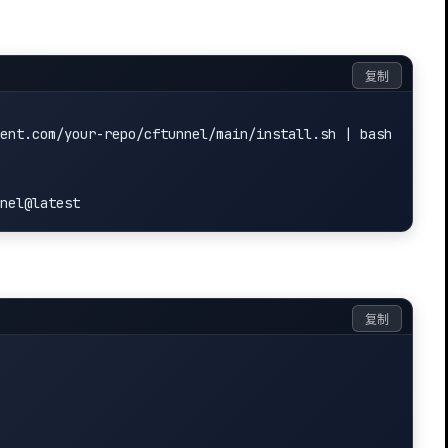
复制
ent.com/your-repo/cftunnel/main/install.sh | bash

复制