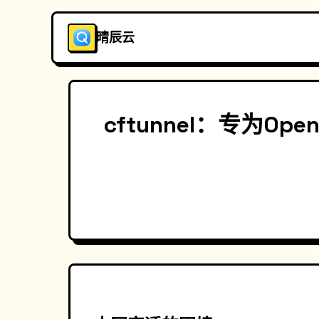
晴辰云
cftunnel：专为Ope